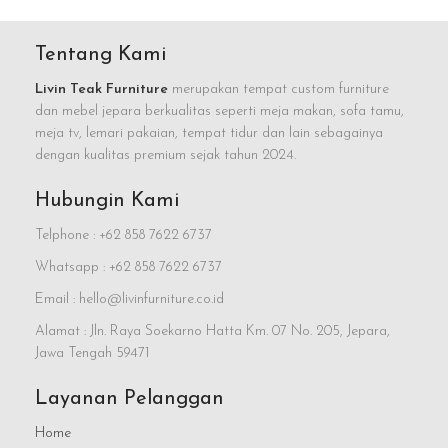
Tentang Kami
Livin Teak Furniture
merupakan tempat custom furniture
dan mebel jepara berkualitas seperti meja makan, sofa tamu,
meja tv, lemari pakaian, tempat tidur dan lain sebagainya
dengan kualitas premium sejak tahun 2024.
Hubungin Kami
Telphone : +62 858 7622 6737
Whatsapp : +62 858 7622 6737
Email : hello@livinfurniture.co.id
Alamat : Jln. Raya Soekarno Hatta Km. 07 No. 205, Jepara,
Jawa Tengah 59471
Layanan Pelanggan
Home