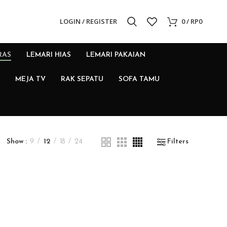
LOGIN / REGISTER
0
/
RP
0
RAS
LEMARI HIAS
LEMARI PAKAIAN
MEJA TV
RAK SEPATU
SOFA TAMU
Show
9
12
18
24
Filters