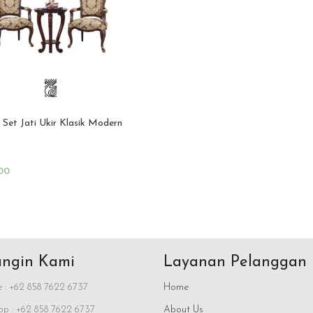
 Set Jati Ukir Klasik Modern
00
rt
ngin Kami
Layanan Pelanggan
 : +62 858 7622 6737
Home
p : +62 858 7622 6737
About Us