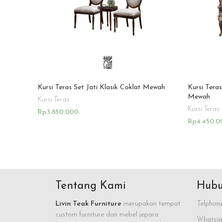
Kursi Teras Set Jati Klasik Coklat Mewah
Kursi Teras
Mewah
Kursi Teras
Kursi Teras
Rp
3.850.000
Rp
4.450.0
Add To Cart
Add To Ca
Tentang Kami
Hubu
Livin Teak Furniture
merupakan tempat
Telphone
custom furniture dan mebel jepara
Whatsap