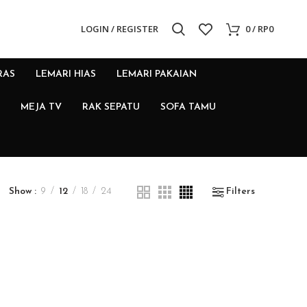
LOGIN / REGISTER
0
/
RP
0
RAS
LEMARI HIAS
LEMARI PAKAIAN
MEJA TV
RAK SEPATU
SOFA TAMU
Show
9
12
18
24
Filters