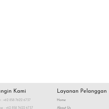
ngin Kami
Layanan Pelanggan
 : +62 858 7622 6737
Home
p : +62 858 7622 6737
About Us