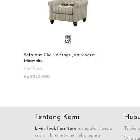
Sofa Arm Chair Vintage Jati Modern
Minimalis
Arm Chair
Rp
2.950.000
Add To Cart
Tentang Kami
Hubu
Livin Teak Furniture
merupakan tempat
Telphone
custom furniture dan mebel jepara
Whatsap