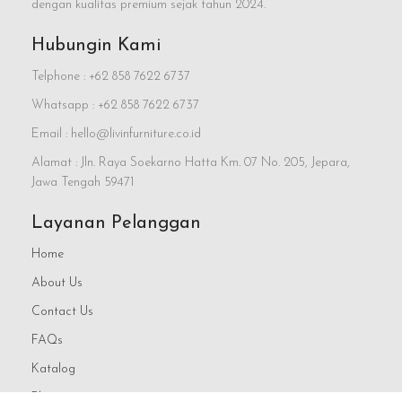
dengan kualitas premium sejak tahun 2024.
Hubungin Kami
Telphone : +62 858 7622 6737
Whatsapp : +62 858 7622 6737
Email : hello@livinfurniture.co.id
Alamat : Jln. Raya Soekarno Hatta Km. 07 No. 205, Jepara,
Jawa Tengah 59471
Layanan Pelanggan
Home
About Us
Contact Us
FAQs
Katalog
Blog