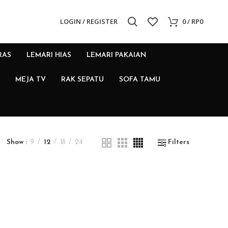
LOGIN / REGISTER
0
/
RP
0
RAS
LEMARI HIAS
LEMARI PAKAIAN
MEJA TV
RAK SEPATU
SOFA TAMU
Show
9
12
18
24
Filters