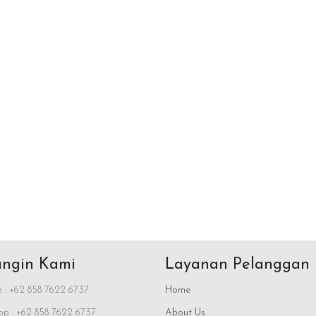
ngin Kami
Layanan Pelanggan
 : +62 858 7622 6737
Home
p : +62 858 7622 6737
About Us