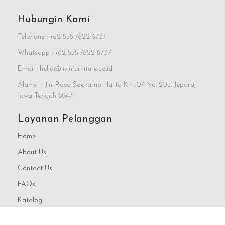
Hubungin Kami
Telphone : +62 858 7622 6737
Whatsapp : +62 858 7622 6737
Email : hello@livinfurniture.co.id
Alamat : Jln. Raya Soekarno Hatta Km. 07 No. 205, Jepara,
Jawa Tengah 59471
Layanan Pelanggan
Home
About Us
Contact Us
FAQs
Katalog
Blog