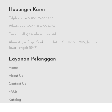
Hubungin Kami
Telphone : +62 858 7622 6737
Whatsapp : +62 858 7622 6737
Email : hello@livinfurniture.co.id
Alamat : Jln. Raya Soekarno Hatta Km. 07 No. 205, Jepara,
Jawa Tengah 59471
Layanan Pelanggan
Home
About Us
Contact Us
FAQs
Katalog
Blog