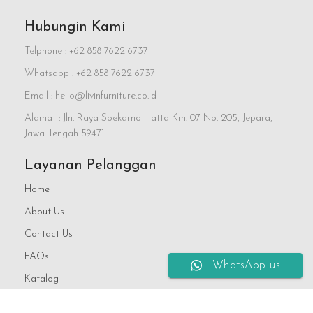
Hubungin Kami
Telphone : +62 858 7622 6737
Whatsapp : +62 858 7622 6737
Email : hello@livinfurniture.co.id
Alamat : Jln. Raya Soekarno Hatta Km. 07 No. 205, Jepara,
Jawa Tengah 59471
Layanan Pelanggan
Home
About Us
Contact Us
FAQs
WhatsApp us
Katalog
Blog