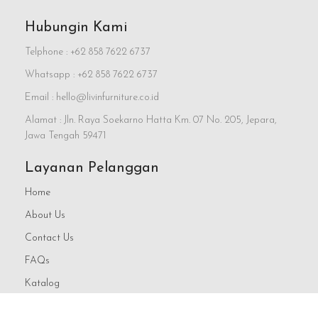
Hubungin Kami
Telphone : +62 858 7622 6737
Whatsapp : +62 858 7622 6737
Email : hello@livinfurniture.co.id
Alamat : Jln. Raya Soekarno Hatta Km. 07 No. 205, Jepara,
Jawa Tengah 59471
Layanan Pelanggan
Home
About Us
Contact Us
FAQs
Katalog
Blog