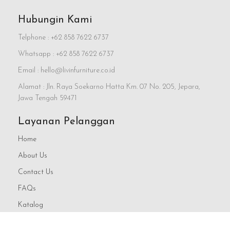
Hubungin Kami
Telphone : +62 858 7622 6737
Whatsapp : +62 858 7622 6737
Email : hello@livinfurniture.co.id
Alamat : Jln. Raya Soekarno Hatta Km. 07 No. 205, Jepara,
Jawa Tengah 59471
Layanan Pelanggan
Home
About Us
Contact Us
FAQs
Katalog
Blog