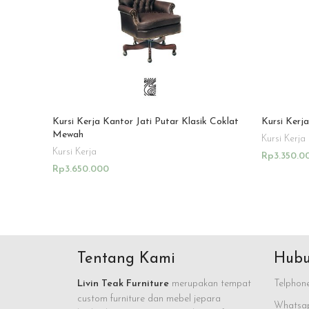
Kursi Kerja Kantor Jati Putar Klasik Coklat
Kursi Kerja
Mewah
Kursi Kerja
Kursi Kerja
Rp
3.350.0
Rp
3.650.000
Add To Ca
Add To Cart
Tentang Kami
Hubu
Livin Teak Furniture
merupakan tempat
Telphone
custom furniture dan mebel jepara
Whatsap