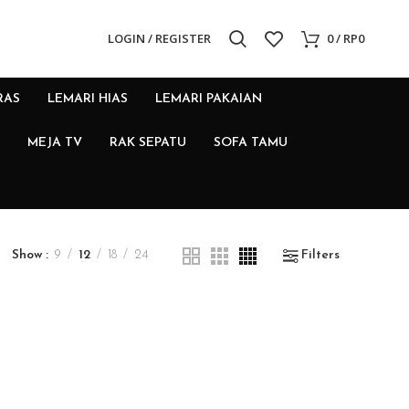
LOGIN / REGISTER
0
/
RP
0
RAS
LEMARI HIAS
LEMARI PAKAIAN
MEJA TV
RAK SEPATU
SOFA TAMU
Show
9
12
18
24
Filters