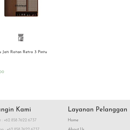
 Jati Rotan Retro 3 Pintu
00
rt
ngin Kami
Layanan Pelanggan
 : +62 858 7622 6737
Home
p : +62 858 7622 6737
About Us