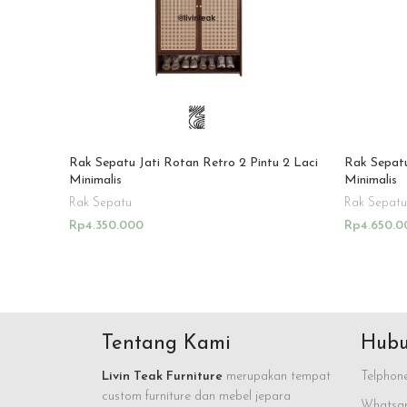
Rak Sepatu Jati Rotan Retro 2 Pintu 2 Laci
Rak Sepatu
Minimalis
Minimalis
Rak Sepatu
Rak Sepatu
Rp
4.350.000
Rp
4.650.0
Add To Cart
Add To Ca
Tentang Kami
Hubu
Livin Teak Furniture
merupakan tempat
Telphone
custom furniture dan mebel jepara
Whatsap