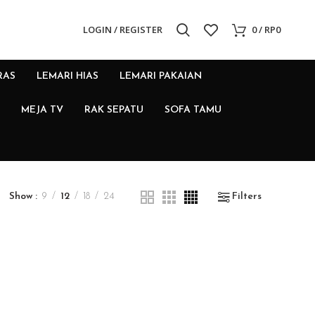
LOGIN / REGISTER
0
/
RP
0
RAS
LEMARI HIAS
LEMARI PAKAIAN
MEJA TV
RAK SEPATU
SOFA TAMU
Show
9
12
18
24
Filters