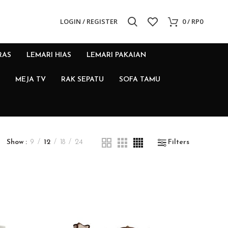
LOGIN / REGISTER
0
/
RP
0
RAS
LEMARI HIAS
LEMARI PAKAIAN
MEJA TV
RAK SEPATU
SOFA TAMU
Show
9
12
18
24
Filters