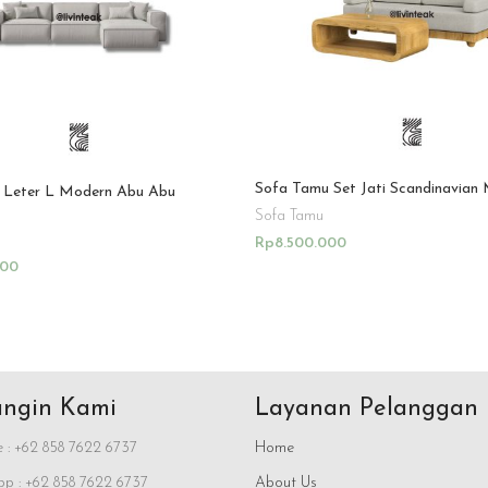
Sofa Tamu Set Jati Scandinavian 
 Leter L Modern Abu Abu
Sofa Tamu
Rp
8.500.000
000
Add To Cart
rt
ngin Kami
Layanan Pelanggan
 : +62 858 7622 6737
Home
p : +62 858 7622 6737
About Us