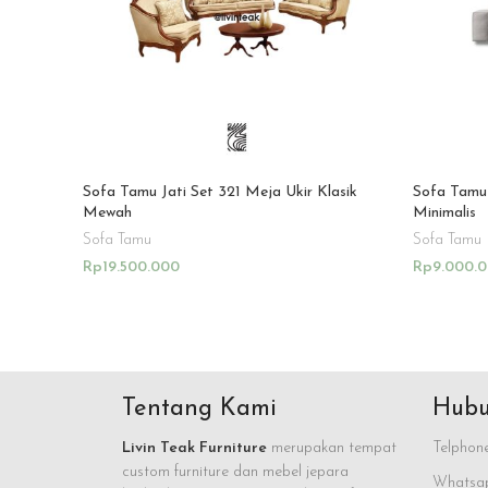
Sofa Tamu Jati Set 321 Meja Ukir Klasik
Sofa Tamu
Mewah
Minimalis
Sofa Tamu
Sofa Tamu
Rp
19.500.000
Rp
9.000.
Add To Cart
Add To Ca
Tentang Kami
Hubu
Livin Teak Furniture
merupakan tempat
Telphone
custom furniture dan mebel jepara
Whatsap