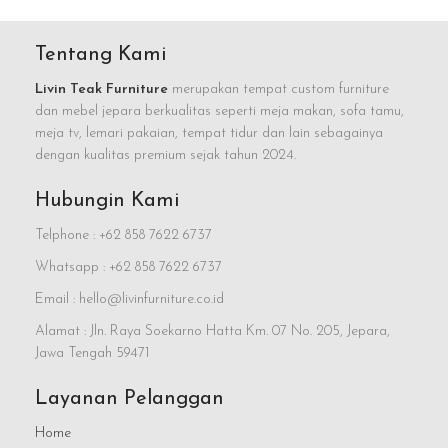
Tentang Kami
Livin Teak Furniture
merupakan tempat custom furniture
dan mebel jepara berkualitas seperti meja makan, sofa tamu,
meja tv, lemari pakaian, tempat tidur dan lain sebagainya
dengan kualitas premium sejak tahun 2024.
Hubungin Kami
Telphone : +62 858 7622 6737
Whatsapp : +62 858 7622 6737
Email : hello@livinfurniture.co.id
Alamat : Jln. Raya Soekarno Hatta Km. 07 No. 205, Jepara,
Jawa Tengah 59471
Layanan Pelanggan
Home